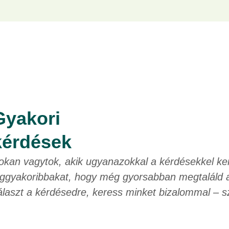
Gyakori
kérdések
okan vagytok, akik ugyanazokkal a kérdésekkel ker
eggyakoribbakat, hogy még gyorsabban megtaláld a
álaszt a kérdésedre, keress minket bizalommal – s