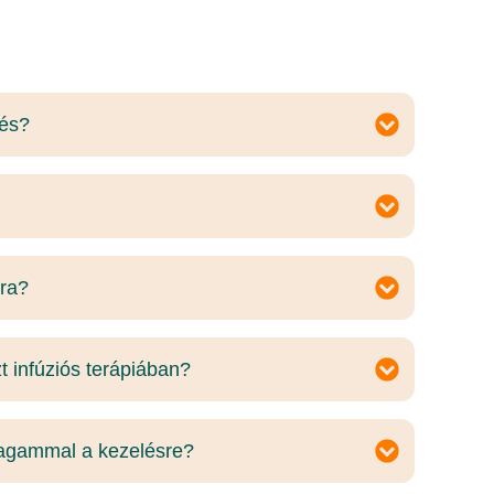
lés?
úra?
t infúziós terápiában?
magammal a kezelésre?