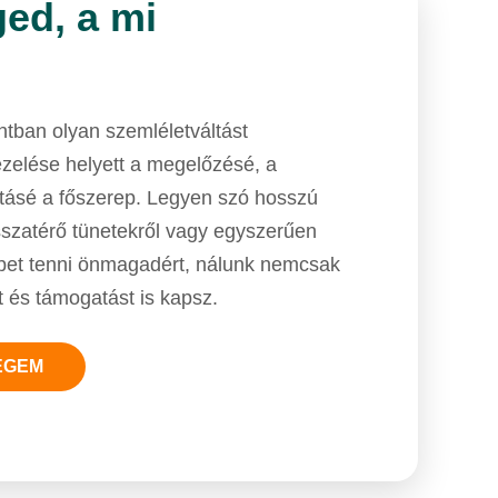
ed, a mi
ban olyan szemléletváltást
ezelése helyett a megelőzésé, a
tásé a főszerep. Legyen szó hosszú
isszatérő tünetekről vagy egyszerűen
öbbet tenni önmagadért, nálunk nemcsak
 és támogatást is kapsz.
ÉGEM