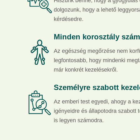
Hiszünk benne, hogy a gyógyulás e
dolgozunk, hogy a lehető leggyor
kérdésedre.
Minden korosztály szám
Az egészség megőrzése nem korfügg
legfontosabb, hogy mindenki megta
már konkrét kezelésekről.
Személyre szabott keze
Az emberi test egyedi, ahogy a ke
igényeidre és állapotodra szabott 
is legyen számodra.