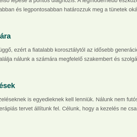
lső lépése a pontos diagnózis. A legmodernebb eszközö
sabban és legpontosabban határozzuk meg a tünetek oká
ára
ő, ezért a fiatalabb korosztálytól az idősebb generáció
lálja nálunk a számára megfelelő szakembert és szolgál
lések
zeléseknek is egyedieknek kell lenniük. Nálunk nem futó
terápiás tervet állítunk fel. Célunk, hogy a kezelés ne 