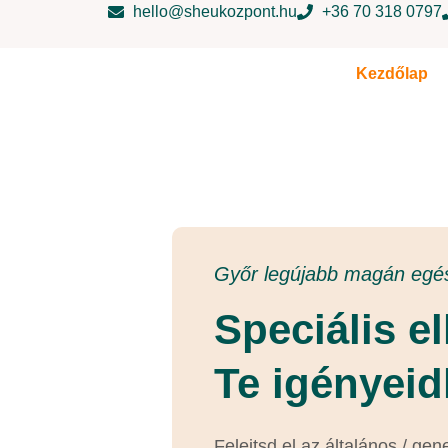
hello@sheukozpont.hu
+36 70 318 0797
Kezdőlap
Győr legújabb magán egés
Speciális el
Te igényeid
Felejtsd el az általános / gen