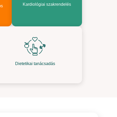
Kardiológiai szakrendelés
ós
Dietetikai tanácsadás