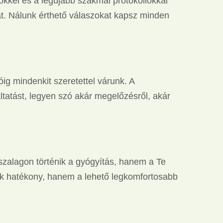
kkel és a legújabb szakmai protokollokkal
t. Nálunk érthető válaszokat kapsz minden
ig mindenkit szeretettel várunk. A
tatást, legyen szó akár megelőzésről, akár
szalagon történik a gyógyítás, hanem a Te
csak hatékony, hanem a lehető legkomfortosabb