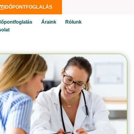
IDŐPONTFOGLALÁS
dőpontfoglalás
Áraink
Rólunk
olat