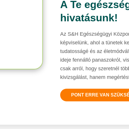
A Te egészség
hivatásunk!
Az S&H Egészségügyi Központ
képviselünk, ahol a tünetek k
tudatosságé és az életmódvál
ideje fennálló panaszokról, v
csak arról, hogy szeretnél t
kivizsgálást, hanem megértést
PONT ERRE VAN SZÜKS