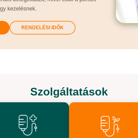
egy kezelésnek.
RENDELÉSI IDŐK
Szolgáltatások