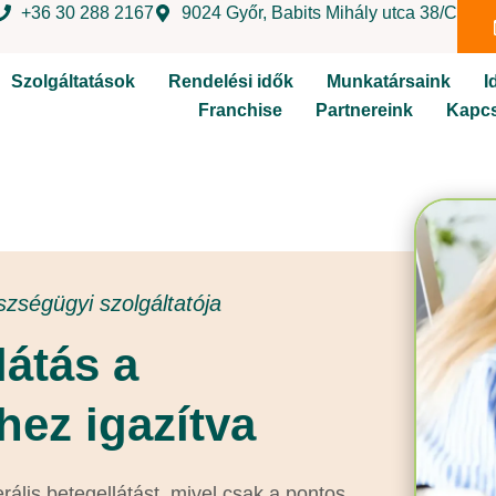
+36 30 288 2167
9024 Győr, Babits Mihály utca 38/C
Szolgáltatások
Rendelési idők
Munkatársaink
I
Franchise
Partnereink
Kapcs
zségügyi szolgáltatója
látás a
hez igazítva
erális betegellátást, mivel csak a pontos